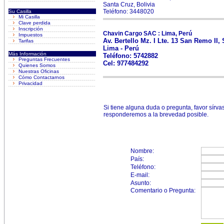
Santa Cruz, Bolivia
Teléfono: 3448020
Su Casilla
Mi Casilla
Clave perdida
Inscripción
Chavin Cargo SAC : Lima, Perú
Impuestos
Av. Bertello Mz. I Lte. 13 San Remo II,
Tarifas
Lima - Perú
Más Información
Teléfono: 5742882
Preguntas Frecuentes
Cel: 977484292
Quienes Somos
Nuestras Oficinas
Cómo Contactarnos
Privacidad
Si tiene alguna duda o pregunta, favor sírvas
responderemos a la brevedad posible.
Nombre:
País:
Teléfono:
E-mail:
Asunto:
Comentario o Pregunta: