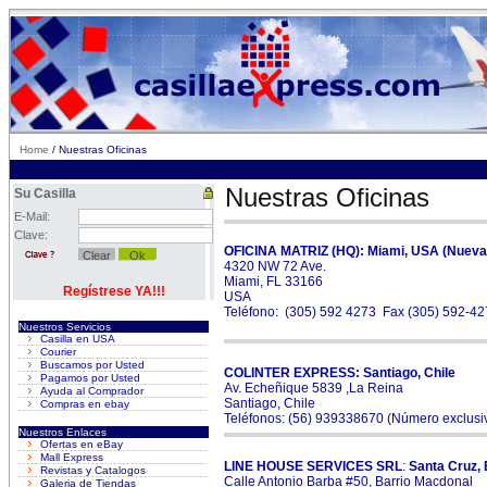
Home
/ Nuestras Oficinas
Nuestras Oficinas
Su Casilla
E-Mail:
Clave:
OFICINA MATRIZ (HQ
): Miami, USA (Nueva 
4320 NW 72 Ave.
Miami, FL 33166
Regístrese YA!!!
USA
Teléfono: (305) 592 4273 Fax (305) 592-4
Nuestros Servicios
Casilla en USA
Courier
Buscamos por Usted
COLINTER EXPRESS: Santiago, Chile
Pagamos por Usted
Av. Echeñique 5839 ,La Reina
Ayuda al Comprador
Santiago, Chile
Compras en ebay
Teléfonos: (56) 939338670 (Número exclusiv
Nuestros Enlaces
Ofertas en eBay
Mall Express
LINE HOUSE SERVICES SRL
:
Santa Cruz, 
Revistas y Catalogos
Calle Antonio Barba #50, Barrio Macdonal
Galeria de Tiendas