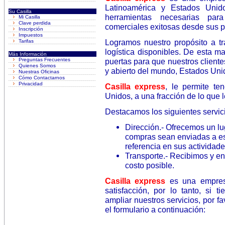
Latinoamérica y Estados Unid
Su Casilla
herramientas necesarias par
Mi Casilla
Clave perdida
comerciales exitosas desde sus 
Inscripción
Impuestos
Logramos nuestro propósito a tr
Tarifas
logística disponibles. De esta m
Más Información
Preguntas Frecuentes
puertas para que nuestros clien
Quienes Somos
y abierto del mundo, Estados Uni
Nuestras Oficinas
Cómo Contactarnos
Privacidad
Casilla express
, le permite te
Unidos, a una fracción de lo que 
Destacamos los siguientes servic
Dirección.- Ofrecemos un lu
compras sean enviadas a es
referencia en sus actividad
Transporte.- Recibimos y e
costo posible.
Casilla express
es una empres
satisfacción, por lo tanto, si 
ampliar nuestros servicios, por 
el formulario a continuación: