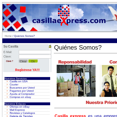
Home
/ Quienes Somos?
Quiénes Somos?
Su Casilla
E-Mail:
Clave:
Regístrese YA!!!
Nuestros Servicios
Casilla en USA
Courier
Buscamos por Usted
Pagamos por Usted
Ayuda al Comprador
Compras en ebay
Nuestros Enlaces
Ofertas en eBay
Mall Express
Revistas y Catalogos
Casilla express
es una empresa
Galeria de Tiendas